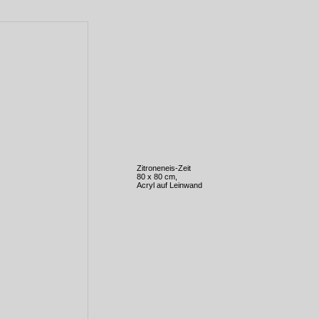
Zitroneneis-Zeit
80 x 80 cm,
Acryl auf Leinwand